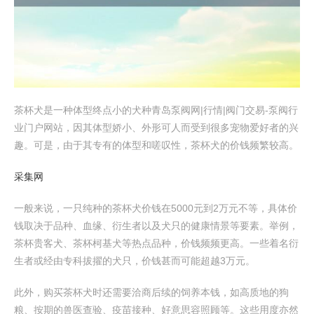
茶杯犬是一种体型终点小的犬种青岛泵阀网|行情|阀门交易-泵阀行
业门户网站，因其体型娇小、外形可人而受到很多宠物爱好者的兴
趣。可是，由于其专有的体型和嗟叹性，茶杯犬的价钱频繁较高。
采集网
一般来说，一只纯种的茶杯犬价钱在5000元到2万元不等，具体价
钱取决于品种、血缘、衍生者以及犬只的健康情景等要素。举例，
茶杯贵客犬、茶杯柯基犬等热点品种，价钱频频更高。一些着名衍
生者或经由专科拔擢的犬只，价钱甚而可能超越3万元。
此外，购买茶杯犬时还需要洽商后续的饲养本钱，如高质地的狗
粮、按期的兽医查验、疫苗接种、好意思容照顾等。这些用度亦然