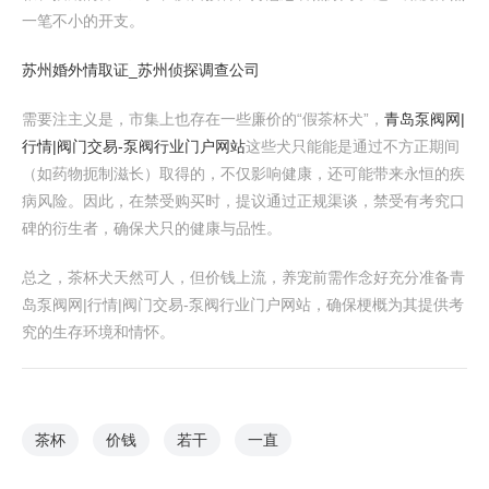
一笔不小的开支。
苏州婚外情取证_苏州侦探调查公司
需要注主义是，市集上也存在一些廉价的“假茶杯犬”，
青岛泵阀网|
行情|阀门交易-泵阀行业门户网站
这些犬只能能是通过不方正期间
（如药物扼制滋长）取得的，不仅影响健康，还可能带来永恒的疾
病风险。因此，在禁受购买时，提议通过正规渠谈，禁受有考究口
碑的衍生者，确保犬只的健康与品性。
总之，茶杯犬天然可人，但价钱上流，养宠前需作念好充分准备青
岛泵阀网|行情|阀门交易-泵阀行业门户网站，确保梗概为其提供考
究的生存环境和情怀。
茶杯
价钱
若干
一直